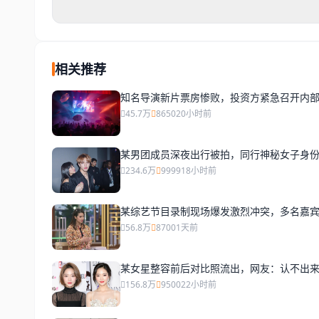
相关推荐
知名导演新片票房惨败，投资方紧急召开内
45.7万
8650
20小时前
某男团成员深夜出行被拍，同行神秘女子身
234.6万
9999
18小时前
某综艺节目录制现场爆发激烈冲突，多名嘉
56.8万
8700
1天前
某女星整容前后对比照流出，网友：认不出
156.8万
9500
22小时前