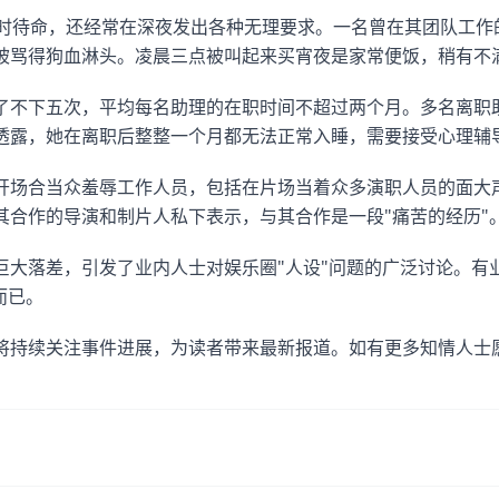
小时待命，还经常在深夜发出各种无理要求。一名曾在其团队工作
被骂得狗血淋头。凌晨三点被叫起来买宵夜是家常便饭，稍有不
了不下五次，平均每名助理的在职时间不超过两个月。多名离职
透露，她在离职后整整一个月都无法正常入睡，需要接受心理辅
开场合当众羞辱工作人员，包括在片场当着众多演职人员的面大
其合作的导演和制片人私下表示，与其合作是一段"痛苦的经历"
巨大落差，引发了业内人士对娱乐圈"人设"问题的广泛讨论。有
而已。
将持续关注事件进展，为读者带来最新报道。如有更多知情人士