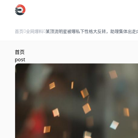
跳过导航
首页
全网爆料
某顶流明星被曝私下性格大反转，助理集体出走
首页
post