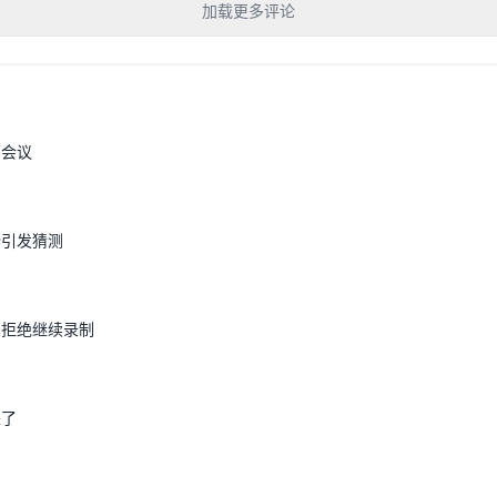
加载更多评论
部会议
份引发猜测
宾拒绝继续录制
来了