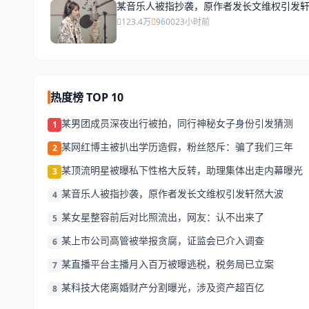
某音乐人被指抄袭，原作者发长文维权引发
123.4万
9600
23小时前
热度榜 TOP 10
某男团成员深夜出行被拍，同行神秘女子身份引发猜测
1
某网红博主被扒出学历造假，粉丝怒斥：骗了我们三年
2
某顶流明星被曝私下性格大反转，助理集体出走内幕曝光
3
某音乐人被指抄袭，原作者发长文维权引发轩然大波
4
某女星整容前后对比照流出，网友：认不出来了
5
某上市公司高管被举报贪腐，证监会已介入调查
6
某直播平台主播月入百万被曝逃税，税务局已立案
7
某科技大佬离婚财产分割曝光，涉及资产超百亿
8