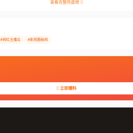
查看完整热度榜
#网红主播瓜
#影视圈秘闻
立即爆料