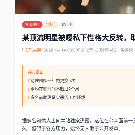
独家爆料
热门
娱乐圈
某顶流明星被曝私下性格大反转，
娱乐内幕
2026-04-14 08:30
89.2万 次阅读
4521 条评论
核心要点
助理团队一年内更换5次
平均在职时间不超过2个月
多名前助理证实恶劣工作环境
据多名知情人士向本站独家透露，这位在公众面前一
久，但碍于各方压力，始终无人敢于公开发声。