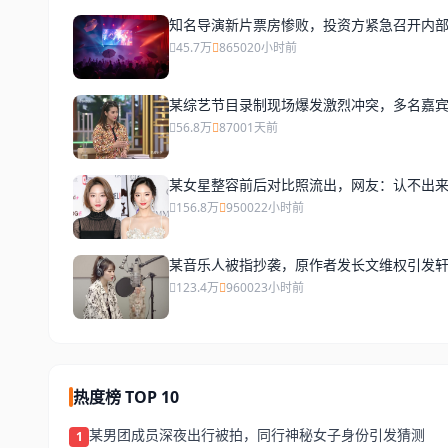
知名导演新片票房惨败，投资方紧急召开内
45.7万
8650
20小时前
某综艺节目录制现场爆发激烈冲突，多名嘉
56.8万
8700
1天前
某女星整容前后对比照流出，网友：认不出
156.8万
9500
22小时前
某音乐人被指抄袭，原作者发长文维权引发
123.4万
9600
23小时前
热度榜 TOP 10
某男团成员深夜出行被拍，同行神秘女子身份引发猜测
1