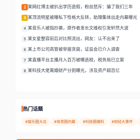
某网红博主被扒出学历造假，粉丝怒斥：骗了我们三年
2
某顶流明星被曝私下性格大反转，助理集体出走内幕曝光
3
某音乐人被指抄袭，原作者发长文维权引发轩然大波
4
某女星整容前后对比照流出，网友：认不出来了
5
某上市公司高管被举报贪腐，证监会已介入调查
6
某直播平台主播月入百万被曝逃税，税务局已立案
7
某科技大佬离婚财产分割曝光，涉及资产超百亿
8
热门话题
#娱乐圈大瓜
#体育圈内幕
#科技圈爆料
#财经大事件