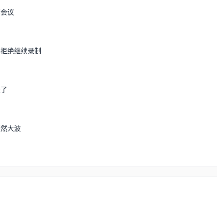
部会议
宾拒绝继续录制
来了
轩然大波