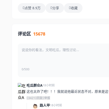
点赞 8.9万
分享
收藏
评论区
15678
0/500
吃瓜群众A
18小时前
这也太炸了吧！！！我就说他最近状态不对，原来是这
3421
回复
举报
路人甲
18小时前