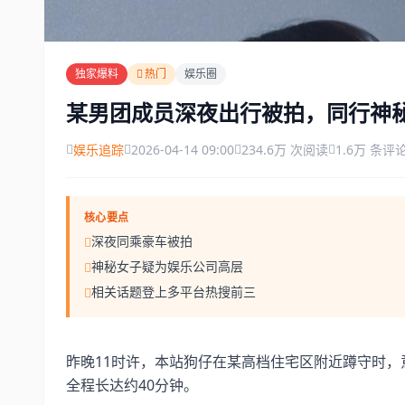
独家爆料
热门
娱乐圈
某男团成员深夜出行被拍，同行神
娱乐追踪
2026-04-14 09:00
234.6万 次阅读
1.6万 条评
核心要点
深夜同乘豪车被拍
神秘女子疑为娱乐公司高层
相关话题登上多平台热搜前三
昨晚11时许，本站狗仔在某高档住宅区附近蹲守时
全程长达约40分钟。