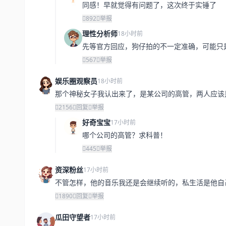
同感！早就觉得有问题了，这次终于实锤了
892
举报
理性分析师
18小时前
先等官方回应，狗仔拍的不一定准确，可能只
567
举报
娱乐圈观察员
18小时前
那个神秘女子我认出来了，是某公司的高管，两人应该
2156
回复
举报
好奇宝宝
17小时前
哪个公司的高管？求科普！
445
举报
资深粉丝
17小时前
不管怎样，他的音乐我还是会继续听的，私生活是他自
1890
回复
举报
瓜田守望者
17小时前