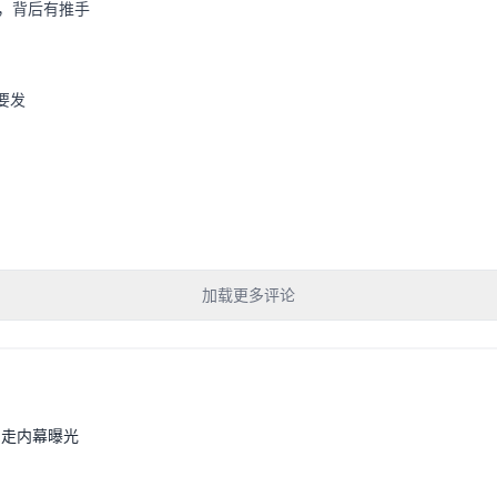
，背后有推手
要发
加载更多评论
出走内幕曝光