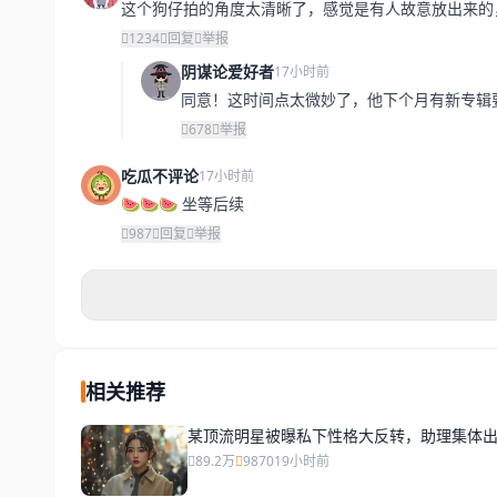
这个狗仔拍的角度太清晰了，感觉是有人故意放出来的
1234
回复
举报
阴谋论爱好者
17小时前
同意！这时间点太微妙了，他下个月有新专辑
678
举报
吃瓜不评论
17小时前
🍉🍉🍉 坐等后续
987
回复
举报
相关推荐
某顶流明星被曝私下性格大反转，助理集体
89.2万
9870
19小时前