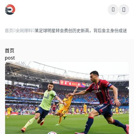
跳过导航
首页
全网爆料
某足球明星转会费创历史新高，背后金主身份成谜
首页
post