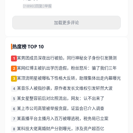
1890
回复
举报
加载更多评论
热度榜 TOP 10
某男团成员深夜出行被拍，同行神秘女子身份引发猜测
1
某网红博主被扒出学历造假，粉丝怒斥：骗了我们三年
2
某顶流明星被曝私下性格大反转，助理集体出走内幕曝光
3
某音乐人被指抄袭，原作者发长文维权引发轩然大波
4
某女星整容前后对比照流出，网友：认不出来了
5
某上市公司高管被举报贪腐，证监会已介入调查
6
某直播平台主播月入百万被曝逃税，税务局已立案
7
某科技大佬离婚财产分割曝光，涉及资产超百亿
8