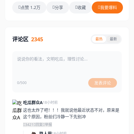
点赞 1.2万
分享
收藏
我要爆料
评论区
2345
最热
最新
发表评论
0/500
吃瓜群众A
18小时前
这也太炸了吧！！！我就说他最近状态不对，原来是
这个原因，粉丝们冷静一下先别冲
3421
回复
举报
路人甲
18小时前