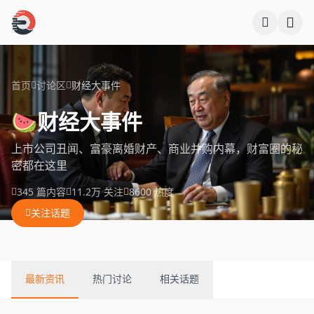
跳过导航
首页
讨论区
财经大事件
🍉
财经大事件
上市公司丑闻、富豪离婚财产、商业并购内幕，财富圈的秘
密都在这里
345 篇内容
11.2万 关注
8600 热度
关注话题
最新资讯
热门讨论
相关话题