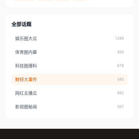
全部话题
娱乐圈大瓜
1289
体育圈内幕
456
科技圈爆料
678
财经大事件
345
网红主播瓜
892
影视圈秘闻
567