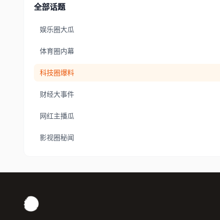
全部话题
娱乐圈大瓜
体育圈内幕
科技圈爆料
财经大事件
网红主播瓜
影视圈秘闻