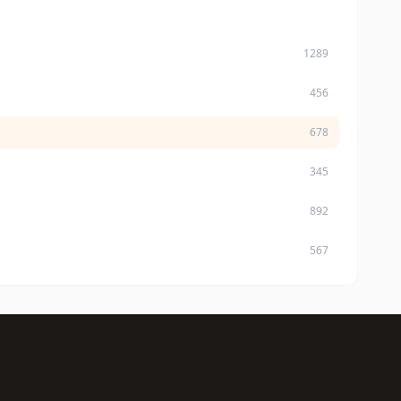
1289
456
678
345
892
567