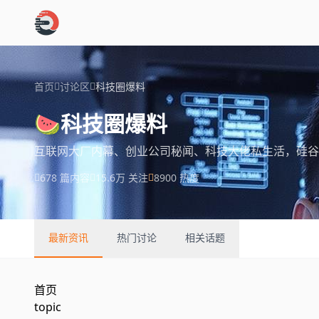
跳过导航
首页
讨论区
科技圈爆料
🍉
科技圈爆料
互联网大厂内幕、创业公司秘闻、科技大佬私生活，硅谷
678 篇内容
15.6万 关注
8900 热度
最新资讯
热门讨论
相关话题
首页
topic