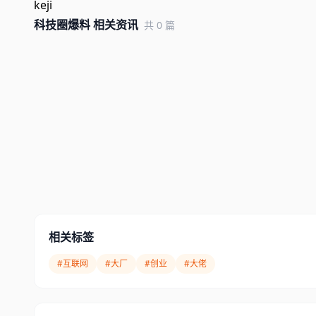
keji
科技圈爆料 相关资讯
共 0 篇
相关标签
#互联网
#大厂
#创业
#大佬