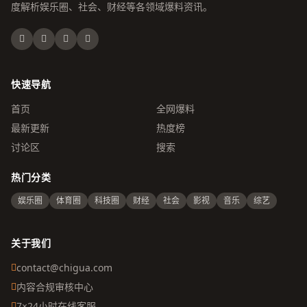
度解析娱乐圈、社会、财经等各领域爆料资讯。
快速导航
首页
全网爆料
最新更新
热度榜
讨论区
搜索
热门分类
娱乐圈
体育圈
科技圈
财经
社会
影视
音乐
综艺
关于我们
contact@chigua.com
内容合规审核中心
7×24小时在线客服