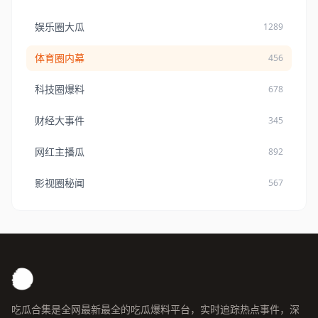
娱乐圈大瓜
1289
体育圈内幕
456
科技圈爆料
678
财经大事件
345
网红主播瓜
892
影视圈秘闻
567
吃瓜合集是全网最新最全的吃瓜爆料平台，实时追踪热点事件，深